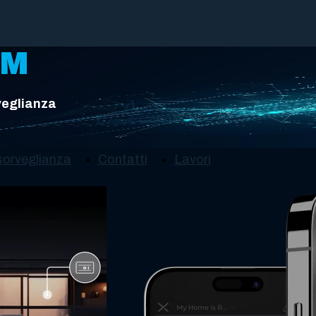
EM
veglianza
sorveglianza
Contatti
Lavori