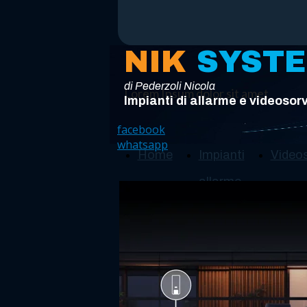
NIK
SYST
di Pederzoli Nicola
Lorem Ipsum dolor sit amet
Impianti di allarme e videosor
facebook
whatsapp
Home
Impianti
Video
allarme