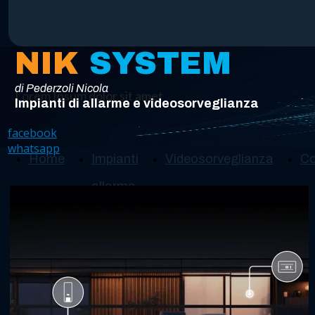
NIK
SYSTEM
di Pederzoli Nicola
Lorem Ipsum dolor sit amet
Impianti di allarme e videosorveglianza
facebook
whatsapp
Home
Impianti
Videosorveglianza
Co
allarme